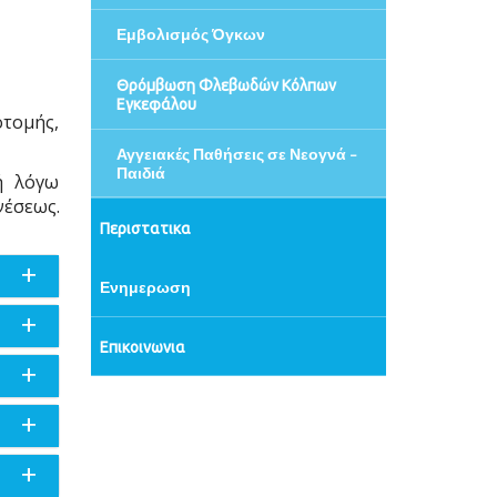
Εμβολισμός Όγκων
Θρόμβωση Φλεβωδών Κόλπων
Εγκεφάλου
οτομής,
Αγγειακές Παθήσεις σε Νεογνά -
Παιδιά
ή λόγω
νέσεως.
Περιστατικα
Ενημερωση
Επικοινωνια
 ιερό