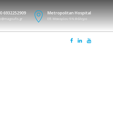
0 6932252909
Metropolitan Hospital
fo@magoufis.gr
Εθ. Μακαρίου 9 N.Φάληρο