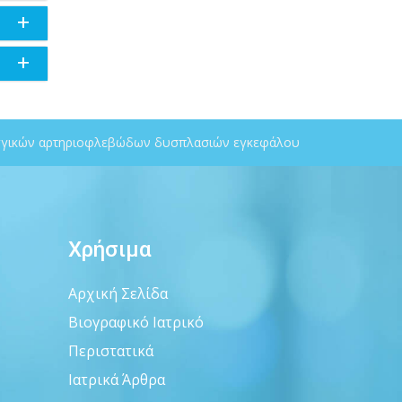
ή/και
σταση
ιγγικών αρτηριοφλεβώδων δυσπλασιών εγκεφάλου
ώπιση
σικής
φόσον
αγή
αφικό
Χρήσιμα
όλπο
τήσιο
η του
Αρχική Σελίδα
οπή
πό τα
Βιογραφικό Ιατρικό
α των
τρικό
Περιστατικά
κό
Ιατρικά Άρθρα
εβική