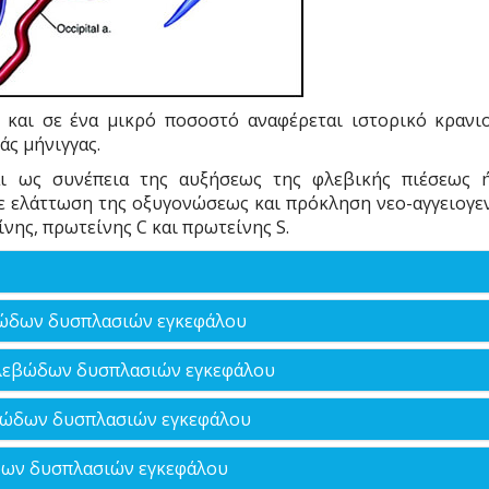
ν και σε ένα μικρό ποσοστό αναφέρεται ιστορικό κρανι
ς μήνιγγας.
αι ως συνέπεια της αυξήσεως της φλεβικής πιέσεως 
ε ελάττωση της οξυγονώσεως και πρόκληση νεο-αγγειογε
νης, πρωτείνης C και πρωτείνης S.
βώδων δυσπλασιών εγκεφάλου
5;82:166-79):
φλεβώδων δυσπλασιών εγκεφάλου
 εκτείνεται από την βάση του κρανίου κεφαλικά μέχρι το
βώδων δυσπλασιών εγκεφάλου
2008;39:2783-2794)
δων δυσπλασιών εγκεφάλου