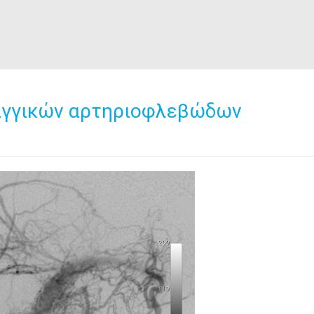
νιγγικών αρτηριοφλεβώδων