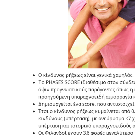
Ο κίνδυνος ρήξεως είναι γενικά χαμηλός.
Το PHASES SCORE (διαθέσιμο στον σύνδε
όψιν προγνωστικούς παράγοντες όπως η ηλ
προηγούμενη υπαραχνοειδή αιμορραγία κ
Δημιουργείται ένα score, που αντιστοιχε
Έτσι ο κίνδυνος ρήξεως κυμαίνεται από 0
κινδύνους (υπέρταση), με ανεύρυσμα <7 χ
υπέρταση και ιστορικό υπαραχνοειδούς α
Οι Φιλανδοί έχουν 3.6 φορές μεγαλύτερο κ