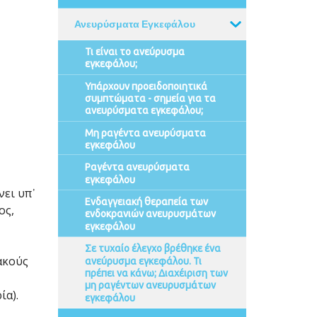
Ανευρύσματα Εγκεφάλου
Τι είναι το ανεύρυσμα
εγκεφάλου;
Υπάρχουν προειδοποιητικά
συμπτώματα - σημεία για τα
ανευρύσματα εγκεφάλου;
Μη ραγέντα ανευρύσματα
εγκεφάλου
Ραγέντα ανευρύσματα
εγκεφάλου
ει υπ᾽
Ενδαγγειακή θεραπεία των
ος,
ενδοκρανιών ανευρυσμάτων
εγκεφάλου
Σε τυχαίο έλεγχο βρέθηκε ένα
ακούς
ανεύρυσμα εγκεφάλου. Τι
πρέπει να κάνω; Διαχέιριση των
μη ραγέντων ανευρυσμάτων
ία).
εγκεφάλου