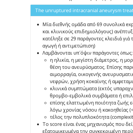
The unruptured intracranial aneurysm trea
Μία διεθνής ομάδα από 69 συνολικά ex
και κλινικούς επιδημιολόγους) ανέπτυξ
κατέληξε σε 29 παράγοντες κλειδιά γι
αγωγή ή αντιμετώπιση)
Λαμβάνονται υπ´όψιν παράγοντες ὀπως:
η ηλικία, η μεγίστη διάμετρος, η μο
θέση του ανευρύσματος. Επίσης πα
αιμορραγία, οικογενής ανευρυσματι
νεφρών, χρήση κοκαίνης ή αμφεταμ
κλινικά συμπτώματα (εκτός υπαραχνο
θρομβο-εμβολικά συμβάματα ή επιλ
επίσης ελαττωμένη ποιότητα ζωής ε
λόγω χρονίας νόσου ή κακοηθείας (<
τέλος την πολυπλοκότητα (complexit
Το score είναι ένας μηχανισμός που δε
εξατομικευμένα την συγκεκριμένη περί