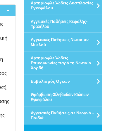
Αρτηριοφλεβώδεις Δυσπλασίες
Εγκεφάλου
Αγγειακές Παθήσεις Κεφαλής-
υς
Τραχήλου
τική
Αγγειακές Παθήσεις Νωτιαίου
Μυελού
Αρτηριοφλεβώδεις
 η
Επικοινωνίες παρά τη Νωτιαία
Χορδή
σος
Εμβολισμός Όγκων
ct),
Θρόμβωση Φλεβωδών Κόλπων
Εγκεφάλου
ωσης
Αγγειακές Παθήσεις σε Νεογνά -
ης.
Παιδιά