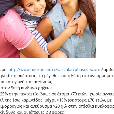
σμο:
http://www.neuromind.cc/vascular/phases-score
λαμβάν
ικία, η υπέρταση, το μέγεθος και η θέση του ανευρύσματ
αι καταγωγή του ασθενούς.
ί στον 5ετή κίνδυνο ρήξεως.
.25% στην πενταετία (ὀπως σε άτομα <70 ετών, χωρίς αγγει
ιλ της έσω καρωτίδος, μέχρι >15% (σε άτομα ≥70 ετών, με
ιμορραγίας και ανεύρυσμα >20 χιλ στην οπίσθια κυκλοφορ
ίνδυνο και οι Ιάπωνες 2.8 φορές.