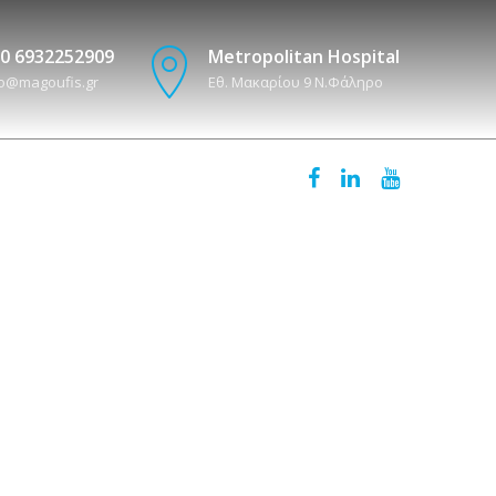
0 6932252909
Metropolitan Hospital
fo@magoufis.gr
Εθ. Μακαρίου 9 N.Φάληρο