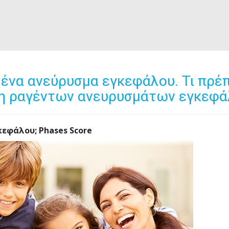
 ένα ανεύρυσμα εγκεφάλου. Τι πρέ
 μη ραγέντων ανευρυσμάτων εγκεφ
κεφάλου; Phases Score