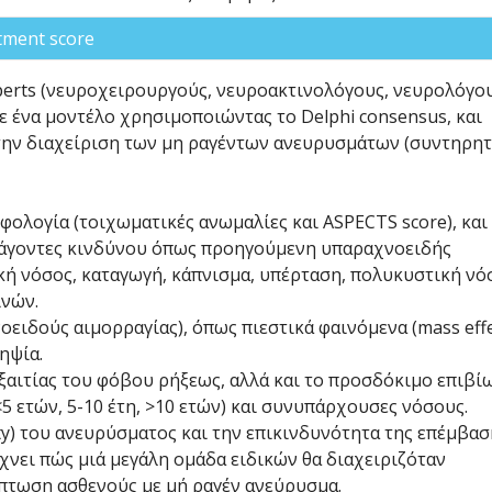
tment score
perts (νευροχειρουργούς, νευροακτινολόγους, νευρολόγο
ε ένα μοντέλο χρησιμοποιώντας το Delphi consensus, και
ά την διαχείριση των μη ραγέντων ανευρυσμάτων (συντηρη
ρφολογία (τοιχωματικές ανωμαλίες και ASPECTS score), και
ράγοντες κινδύνου όπως προηγούμενη υπαραχνοειδής
κή νόσος, καταγωγή, κάπνισμα, υπέρταση, πολυκυστική νό
ινών.
ειδούς αιμορραγίας), όπως πιεστικά φαινόμενα (mass effe
ηψία.
ξαιτίας του φόβου ρήξεως, αλλά και το προσδόκιμο επιβί
5 ετών, 5-10 έτη, >10 ετών) και συνυπάρχουσες νόσους.
y) του ανευρύσματος και την επικινδυνότητα της επέμβασ
ίχνει πώς μιά μεγάλη ομάδα ειδικών θα διαχειριζόταν
πτωση ασθενούς με μή ραγέν ανεύρυσμα.