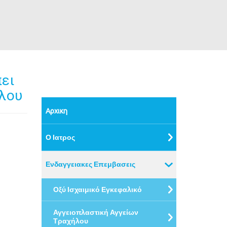
πει
άλου
Αρχικη
Ο Ιατρος
Ενδαγγειακες Επεμβασεις
Οξύ Ισχαιμικό Εγκεφαλικό
Αγγειοπλαστική Αγγείων
Τραχήλου